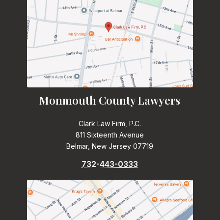
Monmouth County Lawyers
Clark Law Firm, P.C.
811 Sixteenth Avenue
Belmar, New Jersey 07719
732-443-0333