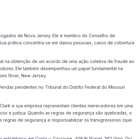
advogados de Nova Jersey. Ele é membro do Conselho de
 Sua prática concentra-se em danos pessoais, casos de cobertura
al na obtenção de um acordo de uma ação coletiva de fraude ao
midores. Ele também desempenhou um papel fundamental na
oms River, New Jersey.
Vendas pendentes no Tribunal do Distrito Federal do Missouri
as. Clark e sua empresa representam clientes merecedores em uma
cos e justiça. Quando as regras de segurança são quebradas, o
s regras de segurança e responsabilizar os transgressores (que
o estratégico em Costa v. Gaccione, 408 NJSuper. 362 (App. Div.