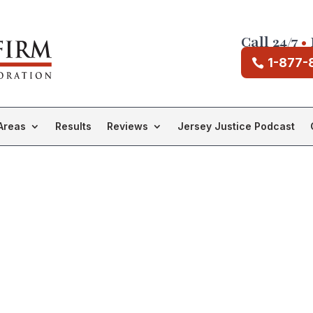
Call 24/7
•
1-877-
Areas
Results
Reviews
Jersey Justice Podcast