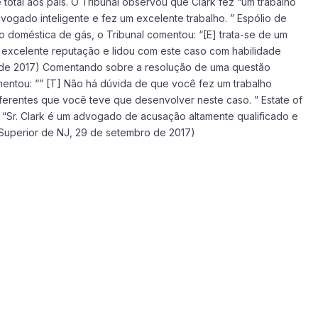
total aos pais. O Tribunal observou que Clark fez “um trabalho
gado inteligente e fez um excelente trabalho. ” Espólio de
 doméstica de gás, o Tribunal comentou: “[E] trata-se de um
excelente reputação e lidou com este caso com habilidade
ro de 2017) Comentando sobre a resolução de uma questão
mentou: “” [T] Não há dúvida de que você fez um trabalho
diferentes que você teve que desenvolver neste caso. ” Estate of
: “Sr. Clark é um advogado de acusação altamente qualificado e
al Superior de NJ, 29 de setembro de 2017)