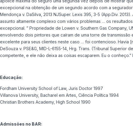
apólice maxima do seguro uma segunda vez depois de mostrar que o 
excepcional na obtenção de um segundo acordo com a seguradora …
Mendonça v. DaSilva, 2013 NJSuper. Lexis 395, 3-5 (App.Div. 2013)
assunto altamente complexo com vários problemas … os resultado
excepcional. ” Propriedade de Lowen v. Southern Gas Company, UN
envolvendo dois pintores que caíram de uma torre de transmissão 
excelente para seus clientes neste caso … foi contencioso. Havia [
DeSouza v. PSE&G, MID-L-6155-14, Hrg. Trans. (Tribunal Superior d
competente, e ele não deixa as coisas escaparem. Eu o conheço.” Ro
Educação:
Fordham University School of Law, Juris Doctor 1997
Villanova University, Bacharel em Artes, Ciência Política 1994
Christian Brothers Academy, High School 1990
Admissões no BAR: