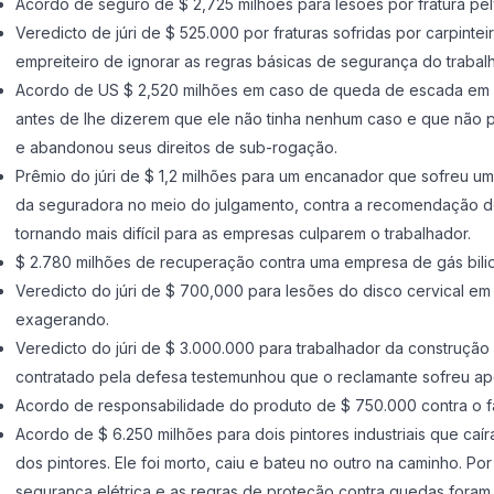
Acordo de seguro de $ 2,725 milhões para lesões por fratura pél
Veredicto de júri de $ 525.000 por fraturas sofridas por carpin
empreiteiro de ignorar as regras básicas de segurança do trabal
Acordo de US $ 2,520 milhões em caso de queda de escada em um
antes de lhe dizerem que ele não tinha nenhum caso e que não p
e abandonou seus direitos de sub-rogação.
Prêmio do júri de $ 1,2 milhões para um encanador que sofreu um
da seguradora no meio do julgamento, contra a recomendação do
tornando mais difícil para as empresas culparem o trabalhador.
$ 2.780 milhões de recuperação contra uma empresa de gás bilio
Veredicto do júri de $ 700,000 para lesões do disco cervical 
exagerando.
Veredicto do júri de $ 3.000.000 para trabalhador da construção
contratado pela defesa testemunhou que o reclamante sofreu ap
Acordo de responsabilidade do produto de $ 750.000 contra o f
Acordo de $ 6.250 milhões para dois pintores industriais que caíra
dos pintores. Ele foi morto, caiu e bateu no outro na caminho. 
segurança elétrica e as regras de proteção contra quedas foram