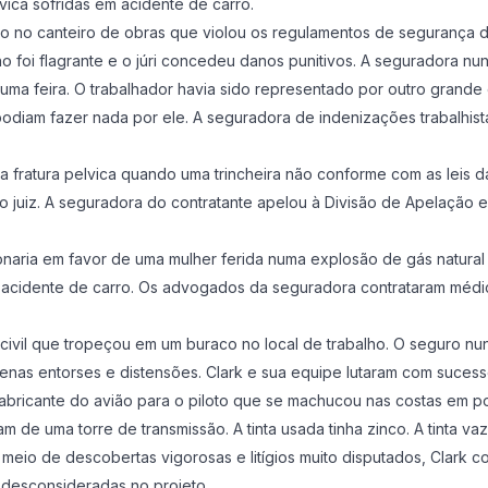
vica sofridas em acidente de carro.
teiro no canteiro de obras que violou os regulamentos de segurança
ho foi flagrante e o júri concedeu danos punitivos. A seguradora n
a feira. O trabalhador havia sido representado por outro grande 
odiam fazer nada por ele. A seguradora de indenizações trabalhist
a fratura pelvica quando uma trincheira não conforme com as leis 
 juiz. A seguradora do contratante apelou à Divisão de Apelação 
naria em favor de uma mulher ferida numa explosão de gás natural 
em acidente de carro. Os advogados da seguradora contrataram méd
 civil que tropeçou em um buraco no local de trabalho. O seguro nu
enas entorses e distensões. Clark e sua equipe lutaram com suces
abricante do avião para o piloto que se machucou nas costas em 
m de uma torre de transmissão. A tinta usada tinha zinco. A tinta va
Por meio de descobertas vigorosas e litígios muito disputados, Cla
 desconsideradas no projeto.