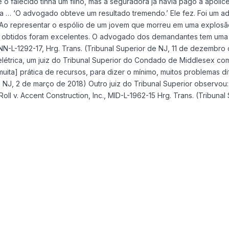
falecido tinha um filho, mas a seguradora já havia pago a apólice 
 ‘O advogado obteve um resultado tremendo.’ Ele fez. Foi um advo
. Ao representar o espólio de um jovem que morreu em uma explosão
s obtidos foram excelentes. O advogado dos demandantes tem uma 
N-L-1292-17, Hrg. Trans. (Tribunal Superior de NJ, 11 de dezemb
elétrica, um juiz do Tribunal Superior do Condado de Middlesex co
muita] prática de recursos, para dizer o mínimo, muitos problemas 
e NJ, 2 de março de 2018) Outro juiz do Tribunal Superior observou
ll v. Accent Construction, Inc., MID-L-1962-15 Hrg. Trans. (Tribun