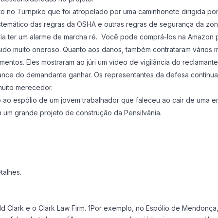
to no Turnpike que foi atropelado por uma caminhonete dirigida por 
emático das regras da OSHA e outras regras de segurança da zona 
ia ter um alarme de marcha ré. Você pode comprá-los na Amazon p
sido muito oneroso. Quanto aos danos, também contrataram vários 
imentos. Eles mostraram ao júri um vídeo de vigilância do reclaman
chance do demandante ganhar. Os representantes da defesa continu
muito merecedor.
o espólio de um jovem trabalhador que faleceu ao cair de uma emp
m um grande projeto de construção da Pensilvânia.
talhes.
ald Clark e o Clark Law Firm. 1Por exemplo, no Espólio de Mendonç