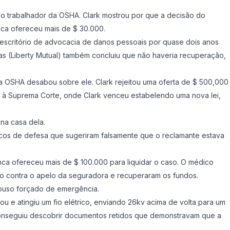
 do trabalhador da OSHA. Clark mostrou por que a decisão do
unca ofereceu mais de $ 30.000.
escritório de advocacia de danos pessoais por quase dois anos
as (Liberty Mutual) também concluiu que não haveria recuperação,
da OSHA desabou sobre ele. Clark rejeitou uma oferta de $ 500,000
e à Suprema Corte, onde Clark venceu estabelendo uma nova lei,
na casa dela.
icos de defesa que sugeriram falsamente que o reclamante estava
nca ofereceu mais de $ 100.000 para liquidar o caso. O médico
so contra o apelo da seguradora e recuperaram os fundos.
pouso forçado de emergência.
zou e atingiu um fio elétrico, enviando 26kv acima de volta para um
rk conseguiu descobrir documentos retidos que demonstravam que a