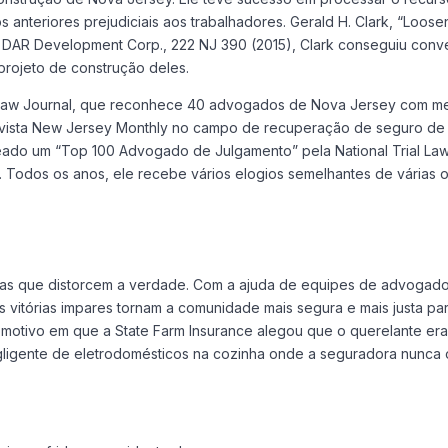
 anteriores prejudiciais aos trabalhadores. Gerald H. Clark, “Loose
 DAR Development Corp., 222 NJ 390 (2015), Clark conseguiu conven
projeto de construção deles.
y Law Journal, que reconhece 40 advogados de Nova Jersey com me
revista New Jersey Monthly no campo de recuperação de seguro de
do um “Top 100 Advogado de Julgamento” pela National Trial Lawy
 Todos os anos, ele recebe vários elogios semelhantes de várias o
as que distorcem a verdade. Com a ajuda de equipes de advogados 
s vitórias impares tornam a comunidade mais segura e mais justa p
otivo em que a State Farm Insurance alegou que o querelante era 
gligente de eletrodomésticos na cozinha onde a seguradora nunca