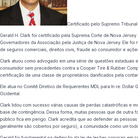
Certificado pelo Supremo Tribuna
Gerald H. Clark foi certificado pela Suprema Corte de Nova Jers
Governadores da Associação pela Justiça de Nova Jersey. Ele foi 
de seguros comerciais, direitos civis, fraude ao consumidor e ações
Clark atuou como advogado em uma série de questões estaduais e
consumidor sem precedentes contra a Cooper Tire & Rubber Compa
certificação de uma classe de proprietários danificados pela con
Ele atua no Comitê Diretivo de Requerentes MDL para In re: Dollar 
Ocidental.
Clark lidou com sucesso várias causas de perdas catastróficas e 
base de contingência. Dessa forma, muitas pessoas que de outra 
público fica em perigo. Clark acredita que ao defender as pessoas
geralmente são cobertos por seguro), a comunidade como um todo 
Gerald foi fundamental na definição da lei de lesões coporais em 