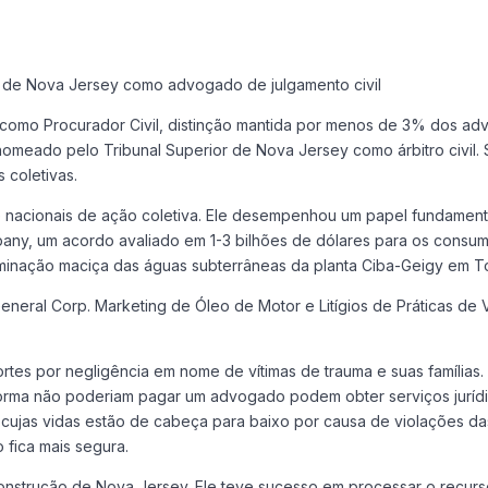
l de Nova Jersey como advogado de julgamento civil
ey como Procurador Civil, distinção mantida por menos de 3% dos 
nomeado pelo Tribunal Superior de Nova Jersey como árbitro civil.
 coletivas.
 nacionais de ação coletiva. Ele desempenhou um papel fundament
ny, um acordo avaliado em 1-3 bilhões de dólares para os consu
taminação maciça das águas subterrâneas da planta Ciba-Geigy em T
General Corp. Marketing de Óleo de Motor e Litígios de Práticas de 
mortes por negligência em nome de vítimas de trauma e suas famíli
forma não poderiam pagar um advogado podem obter serviços jurídi
 cujas vidas estão de cabeça para baixo por causa de violações da
fica mais segura.
construção de Nova Jersey. Ele teve sucesso em processar o recurs