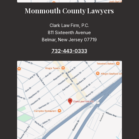
Monmouth County Lawyers
Clark Law Firm, P.C.
811 Sixteenth Avenue
Belmar, New Jersey 07719
732-443-0333