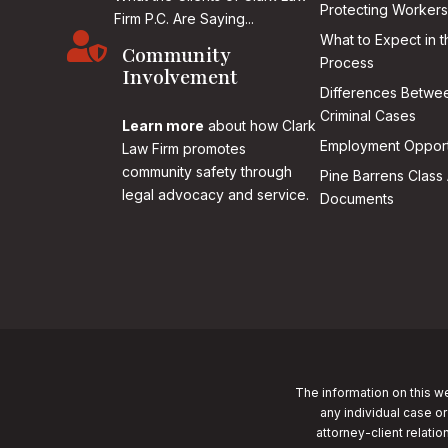
Protecting Workers
Firm P.C. Are Saying...

What to Expect in t
Community
Process
Involvement
Differences Betwee
Criminal Cases
Learn more
about how Clark
Employment Opport
Law Firm promotes
community safety through
Pine Barrens Class 
legal advocacy and service.
Documents
The information on this we
any individual case or
attorney-client relatio