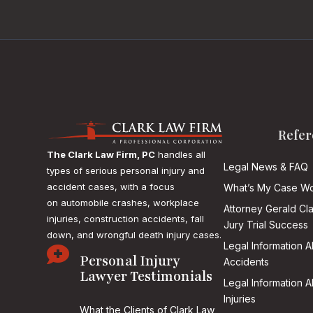
Refer
The Clark Law Firm, PC
handles all
Legal News & FAQ
types of serious personal injury and
accident cases, with a focus
What’s My Case Wo
on
automobile crashes, workplace
Attorney Gerald Cl
injuries, construction accidents, fall
Jury Trial Success
down, and wrongful death injury cases.
Legal Information 

Personal Injury
Accidents
Lawyer Testimonials
Legal Information 
Injuries
What the Clients of Clark Law