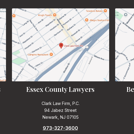
s
Essex County Lawyers
Be
Clark Law Firm, P.C.
94 Jabez Street
Newark, NJ 07105
973-327-3600