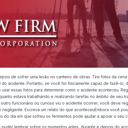
ois de sofrer uma lesão no canteiro de obras: Tire fotos da cena
 do acidente. Portanto, se você for fisicamente capaz de fazê-lo, d
usar essas fotos para determinar como o acidente aconteceu. Regi
uanto estava trabalhando e realizando tarefas no âmbito de seu trab
outro funcionário ou curioso viu o acidente ocorrer, você deve re
 negligente. Escreva um relato do que aconteceuEmbora você poss
s do dia em que sofreu os ferimentos pode ajudar a apoiar o seu c
puder lembrar sobre os momentos antes, durante e depois do aciden