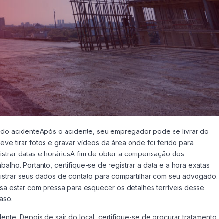
 do acidenteApós o acidente, seu empregador pode se livrar do
eve tirar fotos e gravar vídeos da área onde foi ferido para
strar datas e horáriosA fim de obter a compensação dos
alho. Portanto, certifique-se de registrar a data e a hora exatas
gistrar seus dados de contato para compartilhar com seu advogado.
a estar com pressa para esquecer os detalhes terríveis desse
aso.
te. Depois de sair do local, certifique-se de procurar tratamento