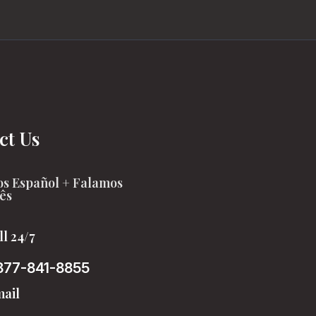
ct Us
s Español + Falamos
ês
ll 24/7
877-841-8855
ail