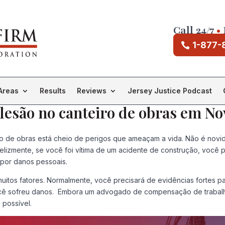
Call 24/7
•
1-877-
Areas
Results
Reviews
Jersey Justice Podcast
esão no canteiro de obras em No
teiro de obras está cheio de perigos que ameaçam a vida. Não é no
Felizmente, se você foi vítima de um acidente de construção, voc
 por danos pessoais.
tos fatores. Normalmente, você precisará de evidências fortes pa
você sofreu danos. Embora um advogado de compensação de trabalh
 possível.