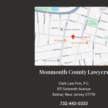
Monmouth County Lawyer
Clark Law Firm, P.C.
811 Sixteenth Avenue
Belmar, New Jersey 07719
732-443-0333