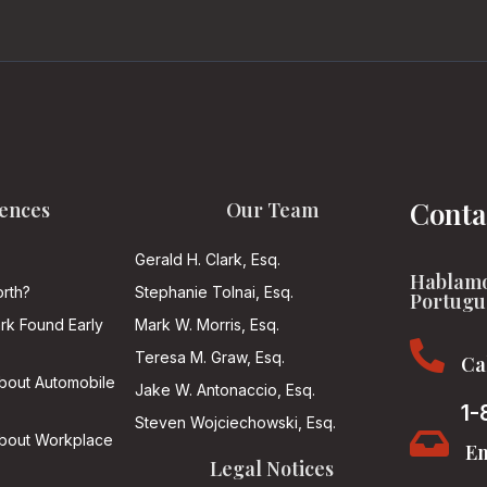
Conta
ences
Our Team
Gerald H. Clark, Esq.
Hablamo
rth?
Stephanie Tolnai, Esq.
Portugu
ark Found Early
Mark W. Morris, Esq.

Teresa M. Graw, Esq.
Ca
About Automobile
Jake W. Antonaccio, Esq.
1-
Steven Wojciechowski, Esq.

About Workplace
Em
Legal Notices