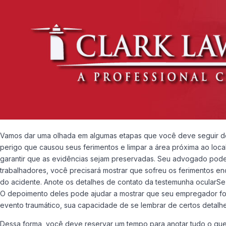
Vamos dar uma olhada em algumas etapas que você deve seguir dep
perigo que causou seus ferimentos e limpar a área próxima ao local
garantir que as evidências sejam preservadas. Seu advogado pode 
trabalhadores, você precisará mostrar que sofreu os ferimentos enq
do acidente. Anote os detalhes de contato da testemunha ocularSe 
O depoimento deles pode ajudar a mostrar que seu empregador foi
evento traumático, sua capacidade de se lembrar de certos detalhe
Dessa forma, você deve reservar um tempo para anotar tudo o que 