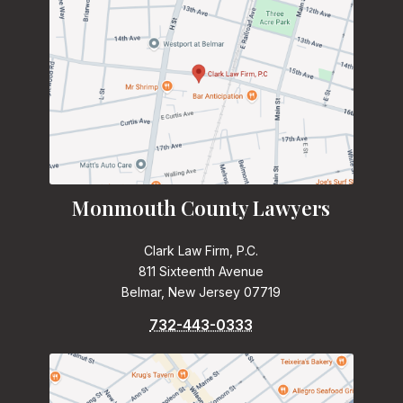
Monmouth County Lawyers
Clark Law Firm, P.C.
811 Sixteenth Avenue
Belmar, New Jersey 07719
732-443-0333