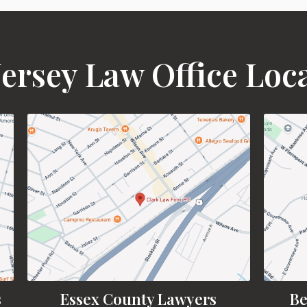
ersey Law Office Loc
s
Essex County Lawyers
Be