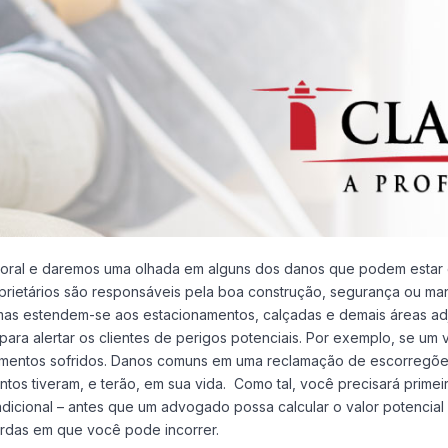
rporal e daremos uma olhada em alguns dos danos que podem estar 
ietários são responsáveis ​​pela boa construção, segurança ou manu
 mas estendem-se aos estacionamentos, calçadas e demais áreas adj
para alertar os clientes de perigos potenciais. Por exemplo, se um
erimentos sofridos. Danos comuns em uma reclamação de escorreg
os tiveram, e terão, em sua vida. Como tal, você precisará primei
ional – antes que um advogado possa calcular o valor potencial de
erdas em que você pode incorrer.