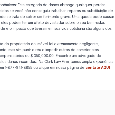
Econômicos: Esta categoria de danos abrange quaisquer perdas
idos se você não conseguiu trabalhar, reparos ou substituição de
ndo se trata de sofrer um ferimento grave. Uma queda pode causar
r, eles podem ter um efeito devastador sobre o seu bem-estar.
ade e o impacto que tiveram em sua vida cotidiana são alguns dos
do proprietário do imóvel foi extremamente negligente,
nte, mas sim punir o réu e impedir outros de cometer atos
 compensatórios ou $ 350,000.00 Encontre um advogado de
os danos incorridos. Na Clark Law Firm, temos ampla experiência
 em 1-877-841-8855 ou clique em nossa página de
contato AQUI