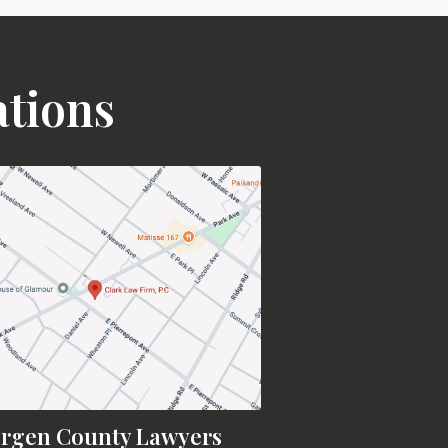
ations
rgen County Lawyers