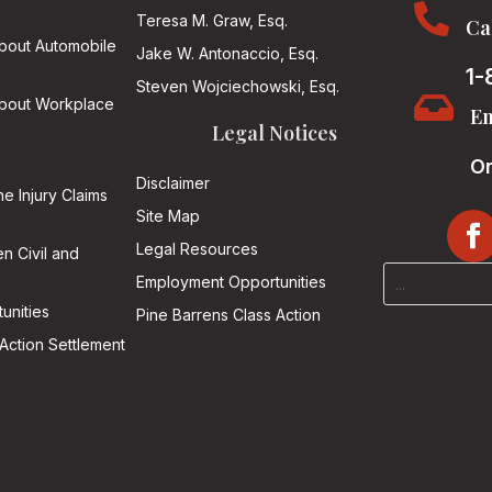

Teresa M. Graw, Esq.
Ca
About Automobile
Jake W. Antonaccio, Esq.
1-
Steven Wojciechowski, Esq.

About Workplace
Em
Legal Notices
On
Disclaimer
he Injury Claims
Site Map
Legal Resources
n Civil and
Employment Opportunities
unities
Pine Barrens Class Action
Action Settlement