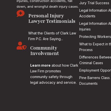
injuries, construction accidents, fall
Jury Trial Success
down, and wrongful death injury cases.
Legal Information 

Personal Injury
Accidents
Lawyer Testimonials
Legal Information 
Injuries
What the Clients of Clark Law
Protecting Workers
Firm P.C. Are Saying...

What to Expect in t
Community
Process
Involvement
Differences Betwee
Criminal Cases
Learn more
about how Clark
Employment Opport
Law Firm promotes
community safety through
Pine Barrens Class 
legal advocacy and service.
Documents