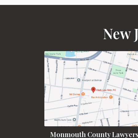
New J
Monmouth County Lawyer