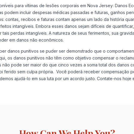
poníveis para vítimas de lesões corporais em Nova Jersey: Danos 
as podem incluir despesas médicas passadas e futuras, ganhos perd
 contas, recibos e faturas contam apenas um lado da história qua
feitos intangíveis. Embora esses danos sejam difíceis de quantifica
tais perdas intangíveis. A natureza de seus ferimentos, sua gravid
nceder em danos não econômicos.
r danos punitivos se puder ser demonstrado que o comportamento 
aqui, os danos punitivos não têm como objetivo compensar o reclama
os não pode ser maior do que cinco vezes a soma total dos danos
i ferido sem culpa própria. Você poderá receber compensação pel
emos ajudá-lo em sua luta por um acordo justo. Contate-nos hoje
How Can We Help You?