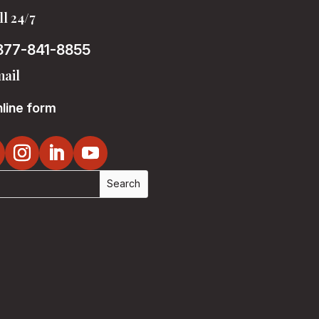
ll 24/7
877-841-8855
ail
line form