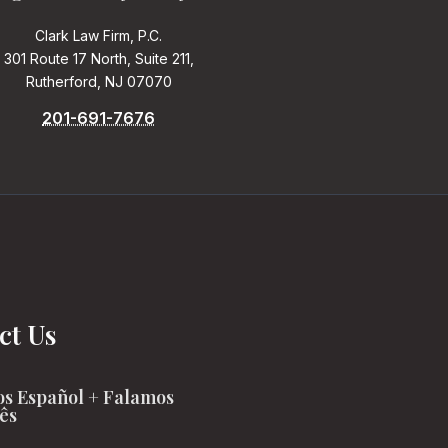
Clark Law Firm, P.C.
301 Route 17 North, Suite 211,
Rutherford, NJ 07070
201-691-7676
ct Us
s Español + Falamos
ês