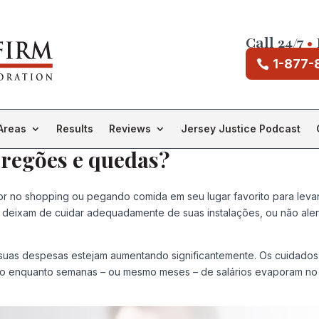
Call 24/7
•
1-877-
Areas
Results
Reviews
Jersey Justice Podcast
rregões e quedas?
r no shopping ou pegando comida em seu lugar favorito para levar,
s deixam de cuidar adequadamente de suas instalações, ou não alert
e suas despesas estejam aumentando significantemente. Os cuidad
do enquanto semanas – ou mesmo meses – de salários evaporam no 