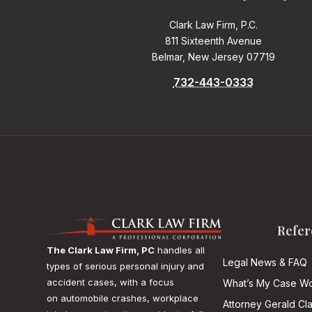
Clark Law Firm, P.C.
811 Sixteenth Avenue
Belmar, New Jersey 07719
732-443-0333
Refer
The Clark Law Firm, PC
handles all
Legal News & FAQ
types of serious personal injury and
accident cases, with a focus
What’s My Case Wo
on
automobile crashes, workplace
Attorney Gerald Cl